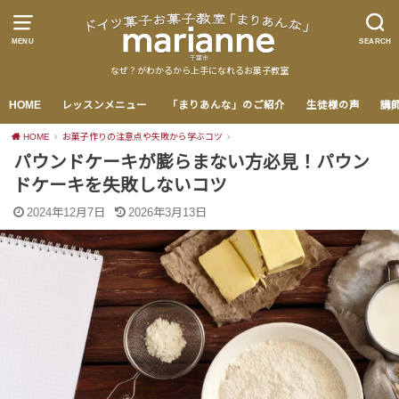
MENU
SEARCH
なぜ？がわかるから上手になれるお菓子教室
HOME
レッスンメニュー
「まりあんな」のご紹介
生徒様の声
講
HOME
お菓子作りの注意点や失敗から学ぶコツ
パウンドケーキが膨らまない方必見！パウン
ドケーキを失敗しないコツ
2024年12月7日
2026年3月13日